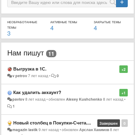
НЕОБРАБОТАННЫЕ
АКТИВНЫЕ ТЕМЫ
ЗАКРЫТЫЕ ТЕМЫ
4
4
ТЕМЫ
3
Нам пишут
11
Выгрузка в 1С.
+2
v petrov
7 лет назад
•
0
Как удалить аккаунт?
+1
pavlov
8 лет назад
•
обновлен
Alexey Kushchenko
8 лет назад
•
1
Новый столбец в Покупки-Счета....
Завершен
0
magazin lastik
9 лет назад
•
обновлен
Арслан Хакимов
8 лет