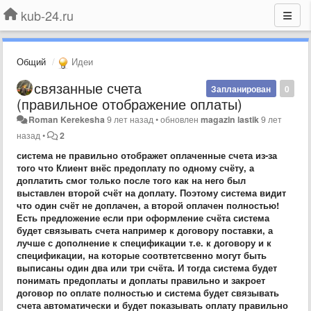
kub-24.ru
Общий
Идеи
связанные счета
Запланирован
0
(правильное отображение оплаты)
Roman Kerekesha
9 лет назад
•
обновлен
magazin lastik
9 лет
назад
•
2
система не правильно отображет оплаченные счета из-за
того что Клиент внёс предоплату по одному счёту, а
доплатить смог только после того как на него был
выставлен второй счёт на доплату. Поэтому система видит
что один счёт не доплачен, а второй оплачен полностью!
Есть предложение если при оформление счёта система
будет связывать счета например к договору поставки, а
лучше с дополнение к спецификации т.е. к договору и к
спецификации, на которые соотвтетсвенно могут быть
выписаны один два или три счёта. И тогда система будет
понимать предоплаты и доплаты правильно и закроет
договор по оплате полностью и система будет связывать
счета автоматически и будет показывать оплату правильно