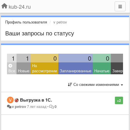
kub-24.ru
Профиль пользователя
v petrov
Ваши запросы по статусу
1
1
0
0
0
На
Все
Новые
рассмотрении
Запланированные
Начатые
Завершен
Со свежими изменениями
Выгрузка в 1С.
+2
v petrov
7 лет назад
•
0